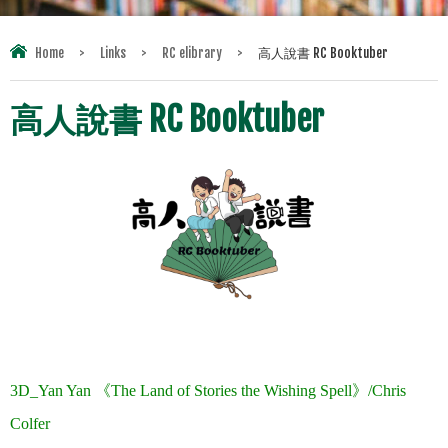
Home
>
Links
>
RC elibrary
>
高人說書 RC Booktuber
高人說書 RC Booktuber
.
.
3D_Yan Yan
《
The Land of Stories the Wishing Spell
》
/Chris
Colfer