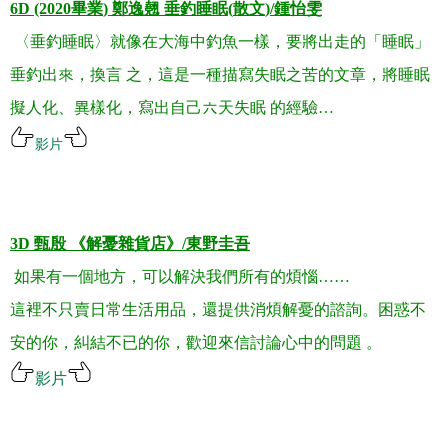
6D (2020
畢業
)
鄭逸翹
垂釣睡眠
(
散文
)/
鍾怡雯
〈垂釣睡眠〉就像在大海中釣魚一樣，要將出走的「睡眠」
垂釣出來，換言
之，這是一種描寫失眠之苦的文章，將睡眠
擬人化、異樣化，寫出自己六天失眠
的經驗
…
影片
.
.
3D
甄殷
《解憂雜貨店》
/
東野圭吾
如果有一個地方，可以解決我們所有的煩惱
……
這裡不只賣日常生活用品，還提供消煩解憂的諮詢。困惑不
安的你，糾結不已的你，歡迎來信討論心中的問題
。
影片
.
.