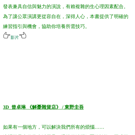
發表兼具自信與魅力的演說，有賴複雜的生心理因素配合。
為了讓公眾演講更從容自在，深得人心，本書提供了明確的
練習指引與機會，協助你培養所需技巧
。
影片
.
.
.
.
.
3D_
曾卓琳 《
解憂雜貨
店
》
/
東野圭吾
如果有一個地方，可以解決我們所有的煩惱
……