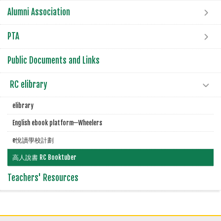
Alumni Association
PTA
Public Documents and Links
RC elibrary
elibrary
English ebook platform—Wheelers
e悅讀學校計劃
高人說書 RC Booktuber
Teachers' Resources