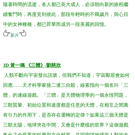
隨著時間的流逝，各人都已長大成人，必須朝向新的旅程繼
續奮鬥時，再度見到彼此，那段年輕時的不羈歲月，與心目
中的女神種種，都已昇華而成另一段美麗的回憶。
影片
.
.
3D
黃一鳴 《三體》
/
劉慈欣
人類不斷向宇宙發出訊號，但我們不知道，宇宙鄰居會如何
回應
……
天才科學家接二連三自殺，線索指向一個名叫「三
體」的連線遊戲。「三體」是天體物理學的一個永恆問題，
三顆質量、初始位置和速度都是任意的天體，在相互之間萬
有引力的作用下，是否存在運轉的定律？如果這三個天體是
三顆太陽，地球夾在中間，又會是什麼樣的世界？這個遊戲
集合了全世界的科學與文化精英，共同密謀地球與人類的未