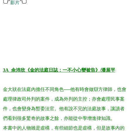
影片
.
.
.
.
.
3A_
余沛欣《金的法庭日誌：一不小心變被告》
/
潘展平
金大狀在法庭內擔任不同角色──他有時會做辯方律師，也會
處理律政司外判的案件，成為外判的主控；亦會處理民事案
件，也會變身為暫委法官。他有說不完的法庭故事，讓讀者
們看到很多驚奇的故事之餘，亦能從中學增進律知識。
本書中的人物雖是虛構，有些細節也是虛構，但是故事內的