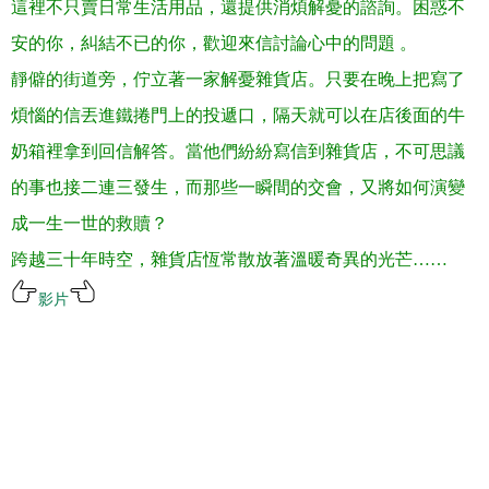
這裡不只賣日常生活用品，還提供消煩解憂的諮詢。困惑不
安的你，糾結不已的你，歡迎來信討論心中的問題
。
靜僻的街道旁，佇立著一家解憂雜貨店。只要在晚上把寫了
煩惱的信丟進鐵捲門上的投遞口，隔天就可以在店後面的牛
奶箱裡拿到回信解答。當他們紛紛寫信到雜貨店，不可思議
的事也接二連三發生，而那些一瞬間的交會，又將如何演變
成一生一世的救贖
？
跨越三十年時空，雜貨店恆常散放著溫暖奇異的光芒
……
影片
.
.
.
.
.