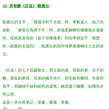
5D_
吳智豪《目送》
/
龍應台
龍應台的文字，「橫眉冷對千夫指」時，寒氣逼人，如刀光
劍影。「俯首甘為孺子牛」時，卻溫柔婉轉彷彿微風吹過麥
田。從純真喜悅的《孩子你慢慢來》到坦率得近乎「痛楚」
的《親愛的安德烈》，龍應台的寫作境界逐漸轉往人生的深
沉。
《目送》的七十四篇散文，寫父親的逝、母親的老、兒子的
離、朋友的牽掛、兄弟的攜手共行，寫失敗和脆弱、失落和
放手，寫纏綿不捨和絕然的虛無。她寫盡了幽微，如燭光冷
照山壁
。
這是一本生死筆記，深邃，憂傷，美麗
。