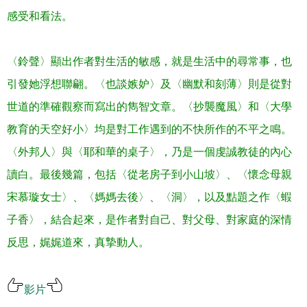
感受和看法。
〈鈴聲〉顯出作者對生活的敏感，就是生活中的尋常事，也
引發她浮想聯翩。〈也談嫉妒〉及〈幽默和刻薄〉則是從對
世道的準確觀察而寫出的雋智文章。〈抄襲魔風〉和〈大學
教育的天空好小〉均是對工作遇到的不快所作的不平之鳴。
〈外邦人〉與〈耶和華的桌子〉
，
乃是一個虔誠教徒的內心
讀白。最後幾篇，包括〈從老房子到小山坡〉、〈懷念母親
宋慕璇女士〉、〈媽媽去後〉、〈洞〉，以及點題之作〈蝦
子香〉，結合起來，是作者對自己、對父母、對家庭的深情
反思，娓娓道來，真摯動人
。
影片