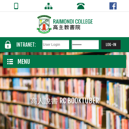
INTRANET:
MENU
高人說書 RC BOOKTUBER