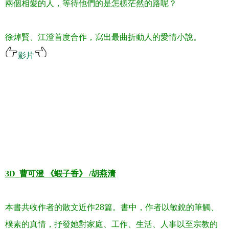
兩個相愛的人，等待他們的是怎樣茫然的路呢？
徐焯賢、江澄首度合作，寫出最曲折動人的愛情小說
。
影片
.
.
.
.
.
.
3D_
曹可澄
《蝦子香》
/
胡燕清
本書共收作者的散文近作
28
篇。書中，作者以敏銳的筆觸、
樸素的真情，抒發她對家庭、工作、生活、人事以至宗教的