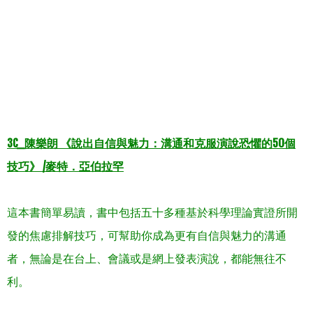
.
.
.
.
.
.
3C_
50
陳樂朗
《說出自信與魅力
：溝通和克服演說恐懼的
個
/
技巧
》
麥特．亞伯拉罕
這本書簡單易讀，書中包括五十多種基於科學理論實證所開
發的焦慮排解技巧，可幫助你成為更有自信與魅力的溝通
者，無論是在台上、會議或是網上發表演說，都能無往不
利。