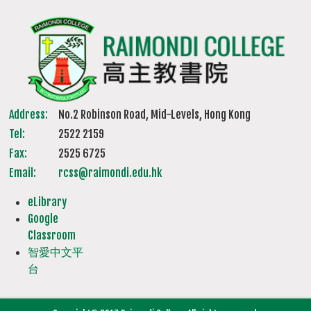
Address:
No.2 Robinson Road, Mid-Levels, Hong Kong
Tel:
2522 2159
Fax:
2525 6725
Email:
rcss@raimondi.edu.hk
eLibrary
Google
Classroom
智愛中文平
台