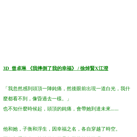
.
.
.
.
.
3D_
曾卓琳 《我摔倒了我的幸福》
/
徐焯賢
X
江澄
「我忽然感到頭頂一陣鈍痛，然後眼前出現一道白光，我什
麼都看不到，像昏過去一樣。」
……
也不知什麼時候起，頭頂的鈍痛，會帶她到達未來
他和她，子衡和浮生，因幸福之名，各自穿越了時空。