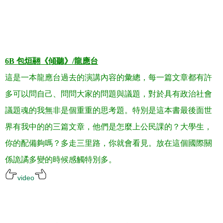
.
.
.
6B
包烜翮《傾聽》
/
龍應台
這是一本龍應台過去的演講內容的彙總，每一篇文章都有許
多可以問自己、問問大家的問題與議題，對於具有政治社會
議題魂的我無非是個重重的思考題。特別是這本書最後面世
界有我中的的三篇文章，他們是怎麼上公民課的？大學生，
你的配備夠嗎？多走三里路，你就會看見。放在這個國際關
係詭譎多變的時候感觸特別多
。
video
.
.