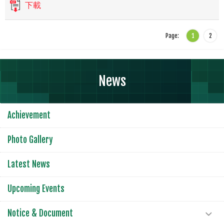
下載
Page:
1
2
News
Achievement
Photo Gallery
Latest News
Upcoming Events
Notice & Document