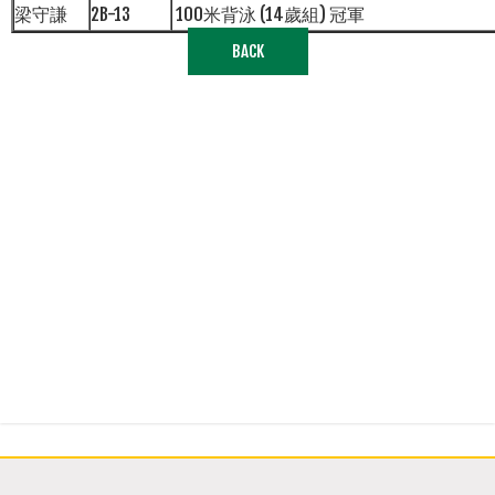
梁守謙
2B-13
100米背泳 (14歲組) 冠軍
BACK