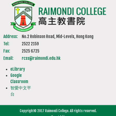
Address:
No.2 Robinson Road, Mid-Levels, Hong Kong
Tel:
2522 2159
Fax:
2525 6725
Email:
rcss@raimondi.edu.hk
eLibrary
Google
Classroom
智愛中文平
台
Copyright© 2017 Raimondi College. All rights reserved.