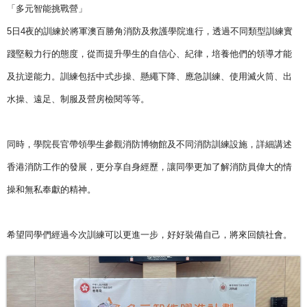
「多元智能挑戰營」
5日4夜的訓練於將軍澳百勝角消防及救護學院進行，
透過不同類型訓練實
踐堅毅力行的態度，從而提升學生的自信心、
紀律，培養他們的領導才能
及抗逆能力。訓練包括中式步操、
懸繩下降、應急訓練、使用滅火筒、出
水操、遠足、
制服及營房檢閱等等。
同時，學院長官帶領學生參觀消防博物館及不同消防訓練設施，
詳細講述
香港消防工作的發展，更分享自身經歷，
讓同學更加了解消防員偉大的情
操和無私奉獻的精神。
希望同學們經過今次訓練可以更進一步，好好裝備自己，
將來回饋社會。