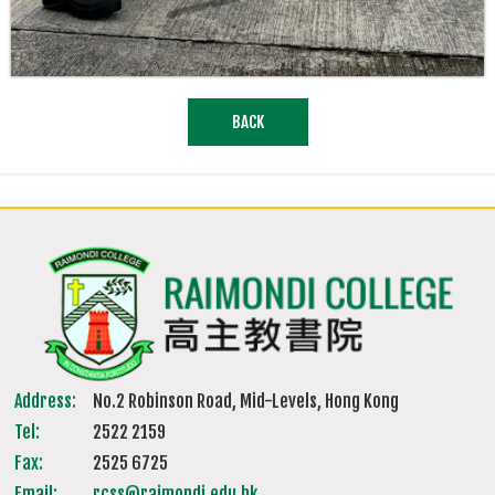
BACK
Address:
No.2 Robinson Road, Mid-Levels, Hong Kong
Tel:
2522 2159
Fax:
2525 6725
Email:
rcss@raimondi.edu.hk