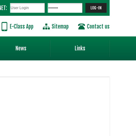
NET:
E-Class App
Sitemap
Contact us
News
Links