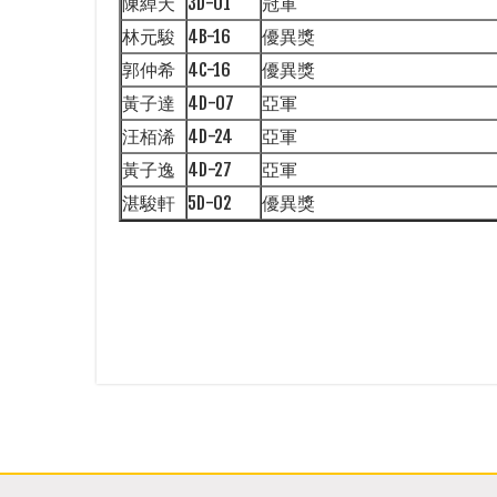
陳綽天
3D-01
冠軍
林元駿
4B-16
優異獎
郭仲希
4C-16
優異獎
黃子達
4D-07
亞軍
汪栢浠
4D-24
亞軍
黃子逸
4D-27
亞軍
湛駿軒
5D-02
優異獎