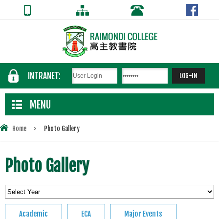
INTRANET:
MENU
Home
>
Photo Gallery
Photo Gallery
Academic
ECA
Major Events