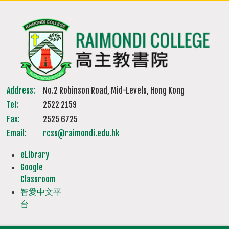
Address:
No.2 Robinson Road, Mid-Levels, Hong Kong
Tel:
2522 2159
Fax:
2525 6725
Email:
rcss@raimondi.edu.hk
eLibrary
Google
Classroom
智愛中文平
台